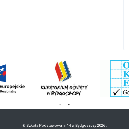
© Szkoła Podstawowa nr 14 w Bydgoszczy 2026 .