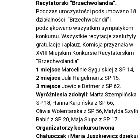
Recytatorski “Brzechwolandia”.
Podczas uroczystości podsumowano 18 l
działalności “Brzechwolandii” i
podziękowano wszystkim sympatykom
konkursu. Wszystkie recytacje zasłużyły
gratulacje i aplauz. Komisja przyznała w
XVIII Miejskim Konkursie Recytatorskim
“Brzechwolandia”
1 miejsce
Marcelinie Sygulskiej z SP 14,
2 miejsce
Julii Haigelman z SP 15,
3 miejsce
Jowicie Detmer z SP 62.
Wyróżnienia zdobyli
: Marta Szemplińska
SP 18, Hanna Karpińska z SP 66,
Oliwia Wolentarska z SP 56, Matylda Szyłł
Babić z SP 20, Maja Siupa z SP 17.
Organizatorzy konkursu Iwona
Chałupczak i Maria Juszkiewicz dzięku