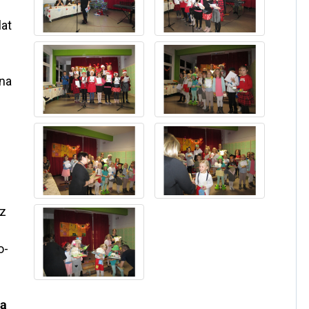
at
 na
 z
o-
ją