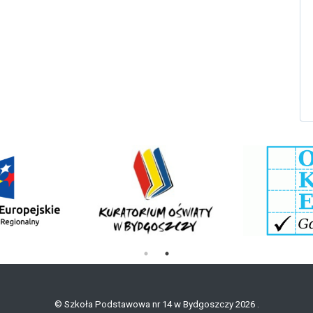
© Szkoła Podstawowa nr 14 w Bydgoszczy 2026 .