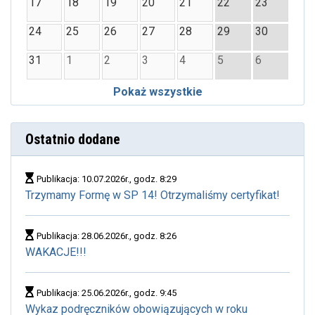
17
18
19
20
21
22
23
24
25
26
27
28
29
30
31
1
2
3
4
5
6
Pokaż wszystkie
Ostatnio dodane
Publikacja: 10.07.2026r., godz. 8:29
Trzymamy Formę w SP 14! Otrzymaliśmy certyfikat!
Publikacja: 28.06.2026r., godz. 8:26
WAKACJE!!!
Publikacja: 25.06.2026r., godz. 9:45
Wykaz podręczników obowiązujących w roku