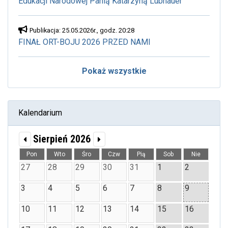
Edukacji Narodowej Panią Katarzyną Lubnauer
Publikacja: 25.05.2026r., godz. 20:28
FINAŁ ORT-BOJU 2026 PRZED NAMI
Pokaż wszystkie
Kalendarium
Sierpień 2026
Pon
Wto
Śro
Czw
Pią
Sob
Nie
27
28
29
30
31
1
2
3
4
5
6
7
8
9
10
11
12
13
14
15
16