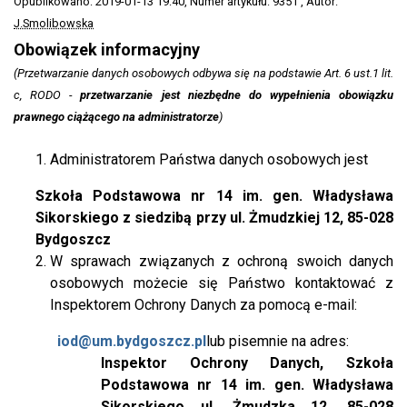
Opublikowano: 2019-01-13 19:40
, Numer artykułu: 9351
, Autor:
J.Smolibowska
Obowiązek informacyjny
(Przetwarzanie danych osobowych odbywa się na podstawie Art. 6 ust.1 lit.
c, RODO -
przetwarzanie jest niezbędne do wypełnienia obowiązku
prawnego ciążącego na administratorze
)
Administratorem Państwa danych osobowych jest
Szkoła Podstawowa nr 14 im. gen. Władysława
Sikorskiego z siedzibą przy ul. Żmudzkiej 12, 85-028
Bydgoszcz
W sprawach związanych z ochroną swoich danych
osobowych możecie się Państwo kontaktować z
Inspektorem Ochrony Danych za pomocą e-mail:
iod@um.bydgoszcz.pl
lub pisemnie na adres:
Inspektor Ochrony Danych, Szkoła
Podstawowa nr 14 im. gen. Władysława
Sikorskiego ul. Żmudzka 12, 85-028