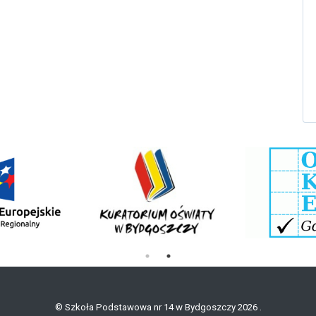
© Szkoła Podstawowa nr 14 w Bydgoszczy 2026 .