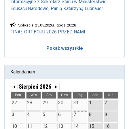
informacyjne z Sekretarz Stanu w Ministerstwie
Edukacji Narodowej Panią Katarzyną Lubnauer
Publikacja: 25.05.2026r., godz. 20:28
FINAŁ ORT-BOJU 2026 PRZED NAMI
Pokaż wszystkie
Kalendarium
Sierpień 2026
Pon
Wto
Śro
Czw
Pią
Sob
Nie
27
28
29
30
31
1
2
3
4
5
6
7
8
9
10
11
12
13
14
15
16