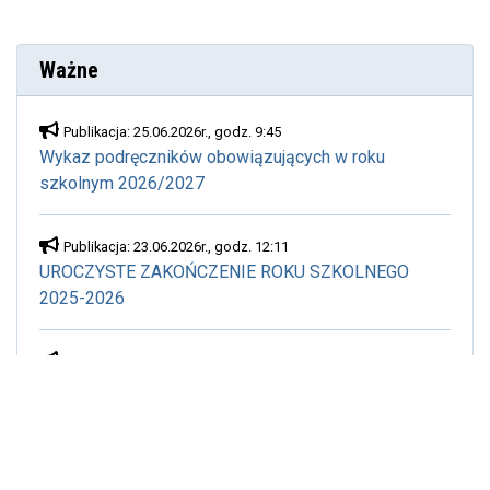
(aktualna)
Ważne
Publikacja: 25.06.2026r., godz. 9:45
Wykaz podręczników obowiązujących w roku
szkolnym 2026/2027
Publikacja: 23.06.2026r., godz. 12:11
UROCZYSTE ZAKOŃCZENIE ROKU SZKOLNEGO
2025-2026
Publikacja: 31.05.2026r., godz. 12:02
OPŁATA ZA OBIADY W CZERWCU 2026
Publikacja: 27.05.2026r., godz. 9:33
Kompas Jutra. Zaproszenie na spotkanie